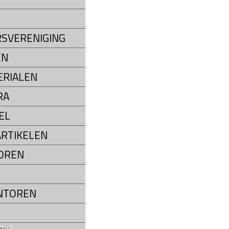
SVERENIGING
EN
RIALEN
RA
EL
RTIKELEN
OREN
NTOREN