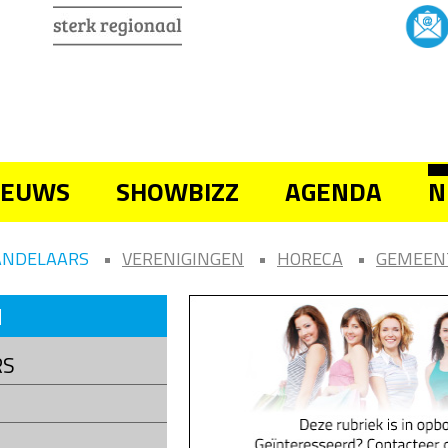
IEUWS
SHOWBIZZ
AGENDA
N
ANDELAARS
VERENIGINGEN
HORECA
GEMEEN
N
RS