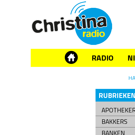
RADIO
N
H
RUBRIEKE
APOTHEKE
BAKKERS
BANKEN