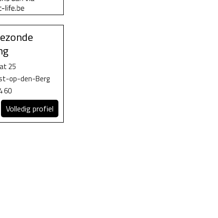
gezonde
ng
at 25
ist-op-den-Berg
4 60
Volledig profiel