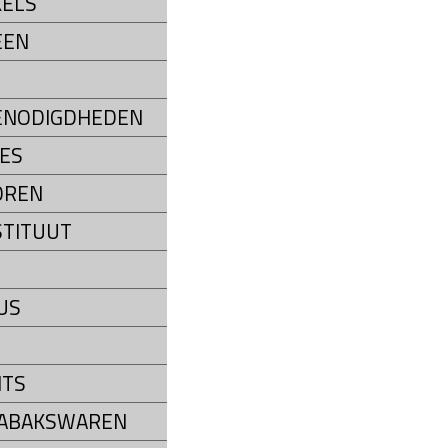
ELS
EEN
ENODIGDHEDEN
ES
OREN
STITUUT
US
NTS
TABAKSWAREN