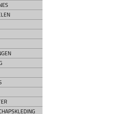
NES
ELEN
NGEN
G
S
TER
CHAPSKLEDING