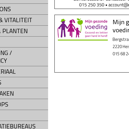
LONS
 VITALITEIT
Mijn 
voedi
 PLANTEN
Bergstra
2220 He
NG /
015 68 2
CY
RIAAL
S
AKEN
OPS
ATIEBUREAUS