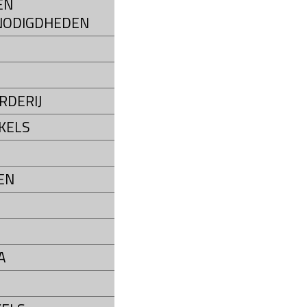
EN
NODIGDHEDEN
S
RDERIJ
KELS
EN
A