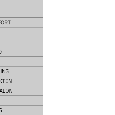
P
FORT
D
D
ING
KTEN
ALON
G