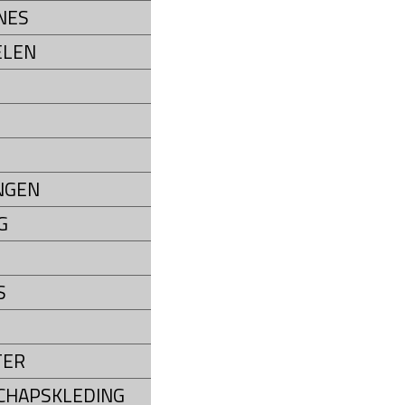
NES
ELEN
NGEN
G
S
TER
CHAPSKLEDING