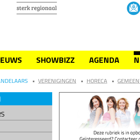
IEUWS
SHOWBIZZ
AGENDA
N
ANDELAARS
VERENIGINGEN
HORECA
GEMEEN
N
RS