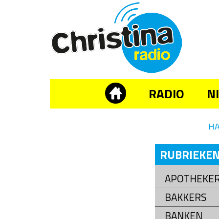
RADIO
N
H
RUBRIEKE
APOTHEKE
BAKKERS
BANKEN