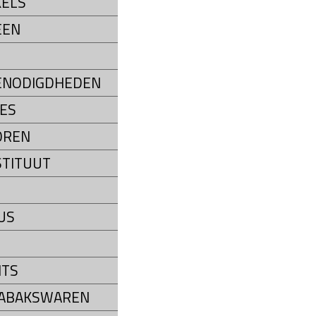
ELS
EEN
ENODIGDHEDEN
ES
OREN
STITUUT
US
NTS
TABAKSWAREN