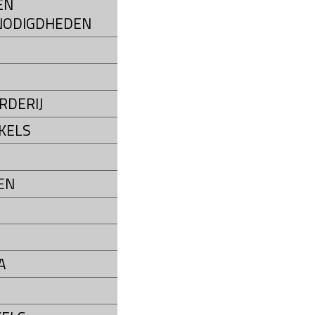
EN
NODIGDHEDEN
S
RDERIJ
KELS
EN
A