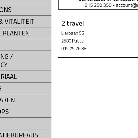
LONS
 VITALITEIT
2 travel
 PLANTEN
Lierbaan 55
2580 Putte
015 75 26 88
NG /
CY
RIAAL
S
AKEN
OPS
ATIEBUREAUS