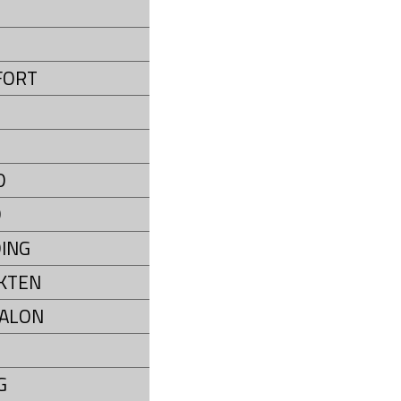
P
FORT
D
D
ING
KTEN
ALON
G