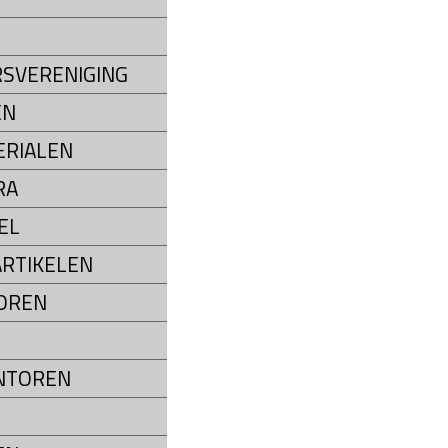
SVERENIGING
EN
RIALEN
RA
EL
RTIKELEN
OREN
NTOREN