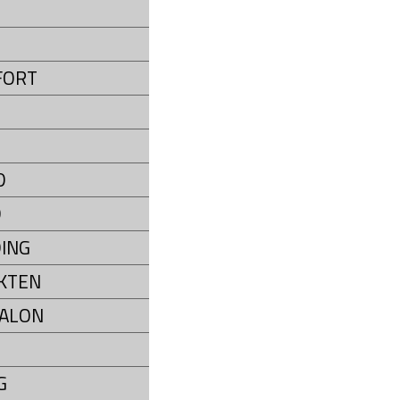
P
FORT
D
D
ING
KTEN
ALON
G