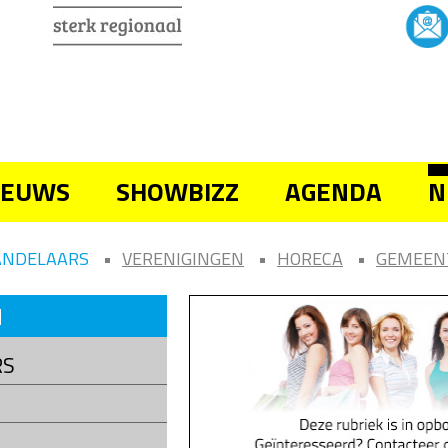
IEUWS
SHOWBIZZ
AGENDA
N
ANDELAARS
VERENIGINGEN
HORECA
GEMEEN
N
RS