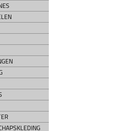
NES
ELEN
NGEN
G
S
TER
CHAPSKLEDING