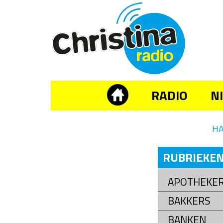
RADIO
N
H
RUBRIEKE
APOTHEKE
BAKKERS
BANKEN