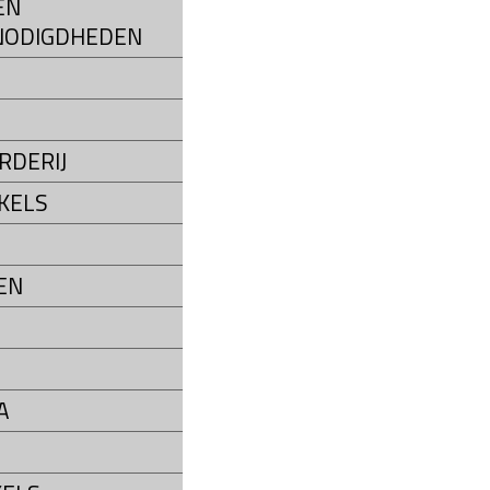
EN
NODIGDHEDEN
S
RDERIJ
KELS
EN
A