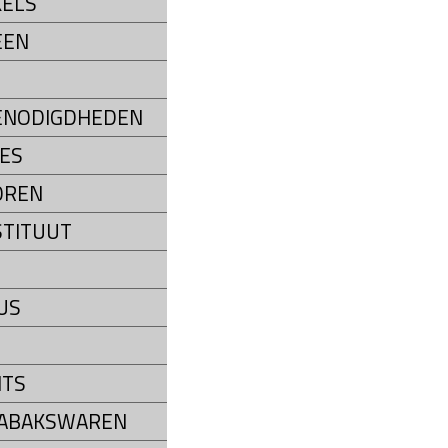
ELS
EEN
ENODIGDHEDEN
ES
OREN
STITUUT
US
NTS
TABAKSWAREN