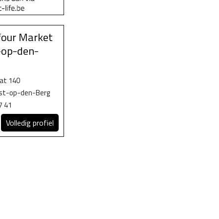
four Market
-op-den-
at 140
ist-op-den-Berg
7 41
Volledig profiel