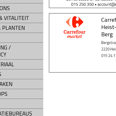
LONS
 VITALITEIT
Carre
Heist
 PLANTEN
Berg
Bergstra
NG /
2220 He
CY
015 24 1
RIAAL
S
AKEN
OPS
ATIEBUREAUS