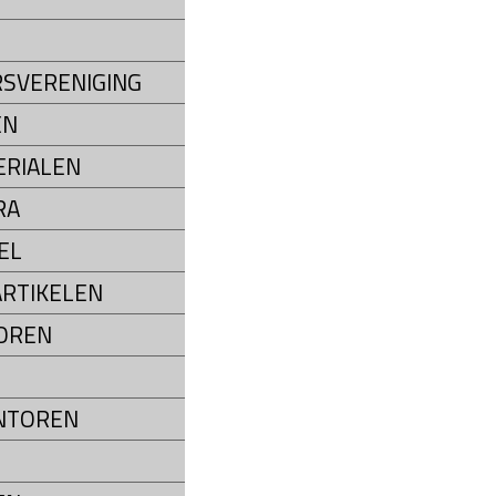
SVERENIGING
EN
RIALEN
RA
EL
RTIKELEN
OREN
NTOREN