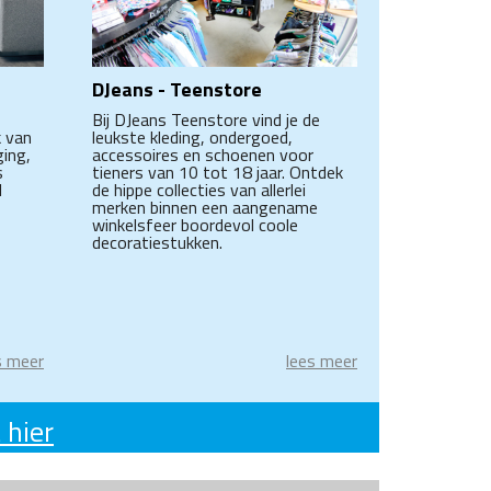
DJeans - Teenstore
Bij DJeans Teenstore vind je de
leukste kleding, ondergoed,
k van
accessoires en schoenen voor
ging,
tieners van 10 tot 18 jaar. Ontdek
s
de hippe collecties van allerlei
l
merken binnen een aangename
winkelsfeer boordevol coole
decoratiestukken.
s meer
lees meer
 hier