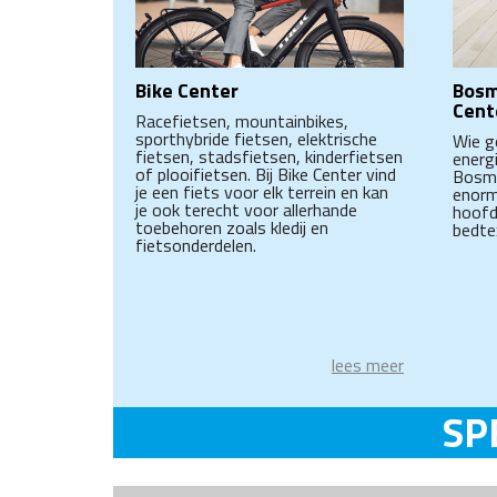
Bike Center
Bosm
Cent
Racefietsen, mountainbikes,
sporthybride fietsen, elektrische
Wie g
fietsen, stadsfietsen, kinderfietsen
energ
of plooifietsen. Bij Bike Center vind
Bosma
je een fiets voor elk terrein en kan
enorm
je ook terecht voor allerhande
hoofd
toebehoren zoals kledij en
bedtex
fietsonderdelen.
lees meer
SP