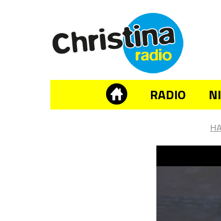
RADIO
N
H