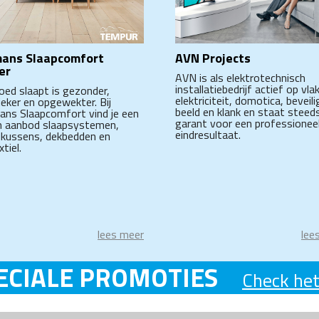
ans Slaapcomfort
AVN Projects
er
AVN is als elektrotechnisch
installatiebedrijf actief op vla
oed slaapt is gezonder,
elektriciteit, domotica, beveili
ieker en opgewekter. Bij
beeld en klank en staat steed
ns Slaapcomfort vind je een
garant voor een professionee
 aanbod slaapsystemen,
eindresultaat.
kussens, dekbedden en
tiel.
lees meer
lee
ECIALE PROMOTIES
Check het