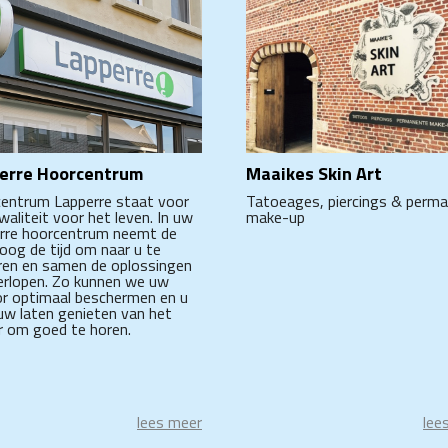
erre Hoorcentrum
Maaikes Skin Art
entrum Lapperre staat voor
Tatoeages, piercings & perm
aliteit voor het leven. In uw
make-up
rre hoorcentrum neemt de
loog de tijd om naar u te
eren en samen de oplossingen
erlopen. Zo kunnen we uw
r optimaal beschermen en u
uw laten genieten van het
er om goed te horen.
lees meer
lee