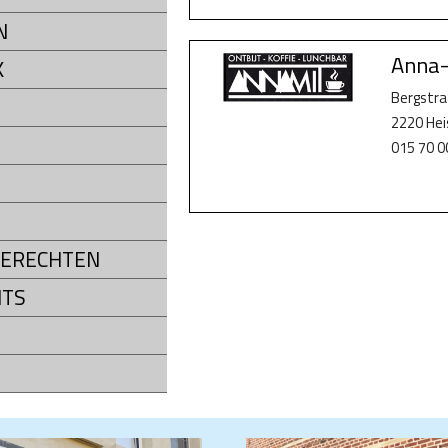
N
Anna-
K
Bergstra
2220 He
015 70 0
ERECHTEN
NTS