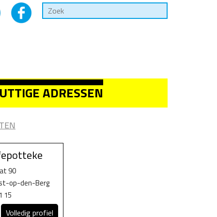
UTTIGE ADRESSEN
TEN
ffepotteke
at 90
ist-op-den-Berg
1 15
Volledig profiel