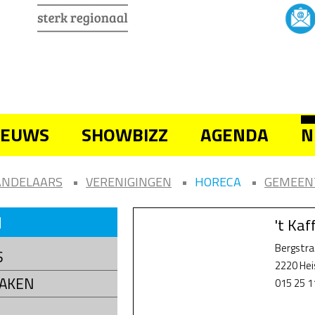
IEUWS
SHOWBIZZ
AGENDA
N
ANDELAARS
VERENIGINGEN
HORECA
GEMEEN
N
't Ka
Bergstra
S
2220 He
AKEN
015 25 1