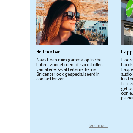
Brilcenter
Lapp
Naast een ruim gamma optische
Hoorc
brillen, zonnebrillen of sportbrillen
hoorkw
van allerlei kwaliteitsmerken is
Lappe
Brilcenter ook gespecialiseerd in
audio
contactlenzen.
luist
te ov
gehoo
opnie
plezi
lees meer