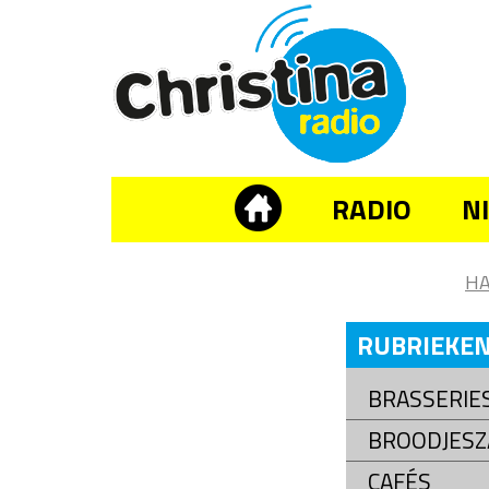
RADIO
N
H
RUBRIEKE
BRASSERIE
BROODJESZ
CAFÉS