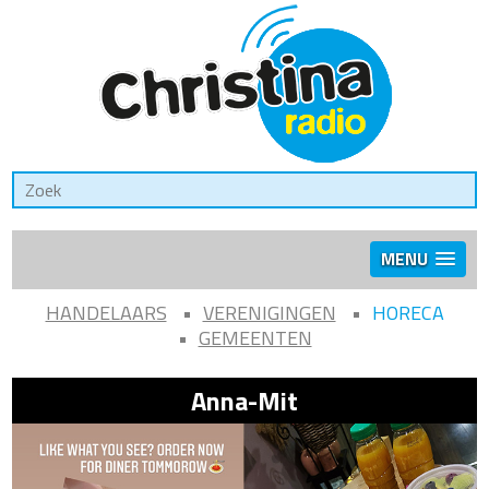
MENU
HANDELAARS
VERENIGINGEN
HORECA
GEMEENTEN
Anna-Mit