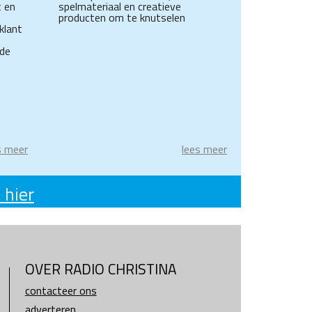
 en
spelmateriaal en creatieve
producten om te knutselen
klant
 de
s meer
lees meer
 hier
OVER RADIO CHRISTINA
contacteer ons
adverteren