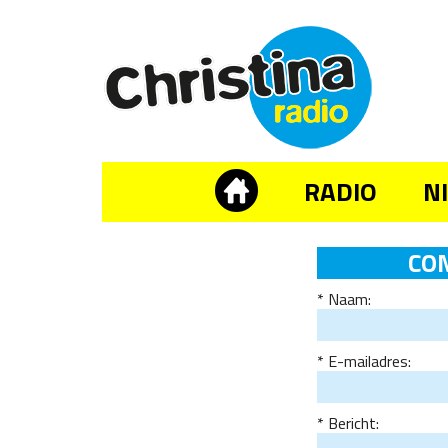
RADIO
N
CON
Naam:
E-mailadres:
Bericht: