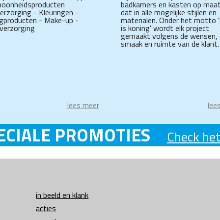
hoonheidsproducten
badkamers en kasten op maat
erzorging - Kleuringen -
dat in alle mogelijke stijlen en
ngproducten - Make-up -
materialen. Onder het motto '
verzorging
is koning' wordt elk project
gemaakt volgens de wensen,
smaak en ruimte van de klant.
lees meer
lee
ECIALE PROMOTIES
Check het
in beeld en klank
acties