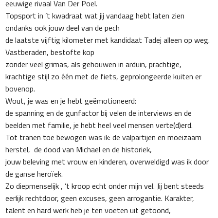
eeuwige rivaal Van Der Poel.
Topsport in ’t kwadraat wat jij vandaag hebt laten zien
ondanks ook jouw deel van de pech
de laatste vijftig kilometer met kandidaat Tadej alleen op weg.
Vastberaden, bestofte kop
zonder veel grimas, als gehouwen in arduin, prachtige,
krachtige stijl zo één met de fiets, geprolongeerde kuiten er
bovenop.
Wout, je was en je hebt geëmotioneerd:
de spanning en de gunfactor bij velen de interviews en de
beelden met familie, je hebt heel veel mensen verte(d)erd.
Tot tranen toe bewogen was ik: de valpartijen en moeizaam
herstel, de dood van Michael en de historiek,
jouw beleving met vrouw en kinderen, overweldigd was ik door
de ganse heroïek.
Zo diepmenselijk , ’t kroop echt onder mijn vel. Jij bent steeds
eerlijk rechtdoor, geen excuses, geen arrogantie. Karakter,
talent en hard werk heb je ten voeten uit getoond,