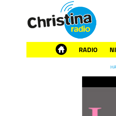
RADIO
N
H