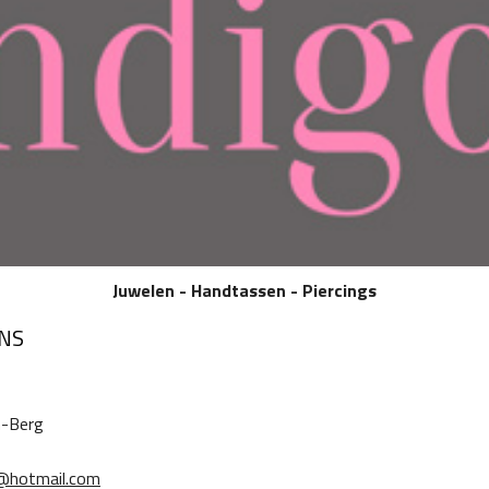
Juwelen - Handtassen - Piercings
NS
n-Berg
t@hotmail.com