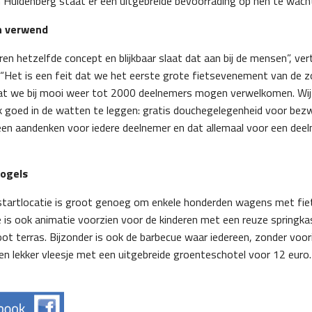
In Huldenberg staat er een uitgebreide bevoorrading op hen te wach
n verwend
ren hetzelfde concept en blijkbaar slaat dat aan bij de mensen”, ver
“Het is een feit dat we het eerste grote fietsevenement van de zo
dat we bij mooi weer tot 2000 deelnemers mogen verwelkomen. Wij
 goed in de watten te leggen: gratis douchegelegenheid voor bezw
een aandenken voor iedere deelnemer en dat allemaal voor een deel
vogels
 startlocatie is groot genoeg om enkele honderden wagens met fie
e is ook animatie voorzien voor de kinderen met een reuze springk
ot terras. Bijzonder is ook de barbecue waar iedereen, zonder voori
en lekker vleesje met een uitgebreide groenteschotel voor 12 euro