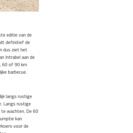
te editie van de
t definitief de
n dus ziet het
an Intrabel aan de
0, 60 of 90 km
ijke barbecue.
ijk langs rustige
e. Langs rustige
t te wachten. De 60
sumptie kan
rkoers voor de