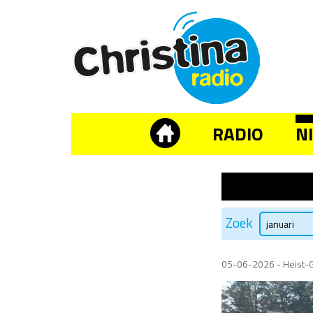
RADIO
N
Zoek
05-06-2026 - Heist-