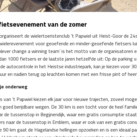
 fietsevenement van de zomer
rganiseert de wielertoeristenclub ’t Papwiel uit Heist-Goor de 24s
 wielerevenement voor geoefende en minder-geoefende fietsers luid
‘Never change a winning team’ is het motto van de organisatoren e
n 1000 fietsers er de laatste jaren hetzelfde uit: Op de parking v
de autocontrole in het Heistse industriepark, kan je kiezen voor 3
uur en nadien terug op krachten komen met een frisse pint of heerl
nkje onderweg
van ’t Papwiel kiezen elk jaar voor nieuwe trajecten, zoveel mogel
ch goed berijdbare wegen. De 30 km is een tocht voor de heel famili
r de tussenstop in Begijnendijk, waar een gratis consumptie staa
ers naar de tussenstop in Emblem, waar er ook van een gratis con
 90 km gaat de Hagelandse hellingen opzoeken en is een ideaal pa