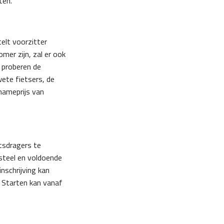
ten.
telt voorzitter
mer zijn, zal er ook
 proberen de
ete fietsers, de
nameprijs van
tsdragers te
asteel en voldoende
nschrijving kan
. Starten kan vanaf