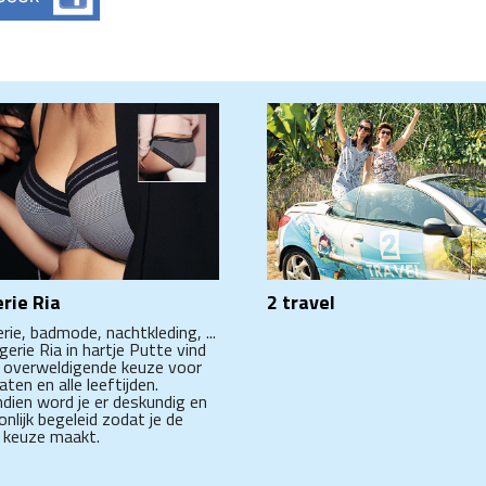
rie Ria
2 travel
ie, badmode, nachtkleding, ...
ngerie Ria in hartje Putte vind
n overweldigende keuze voor
aten en alle leeftijden.
dien word je er deskundig en
nlijk begeleid zodat je de
 keuze maakt.