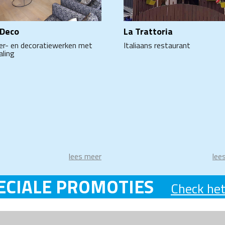
 Deco
La Trattoria
der- en decoratiewerken met
Italiaans restaurant
aling
lees meer
lee
ECIALE PROMOTIES
Check het