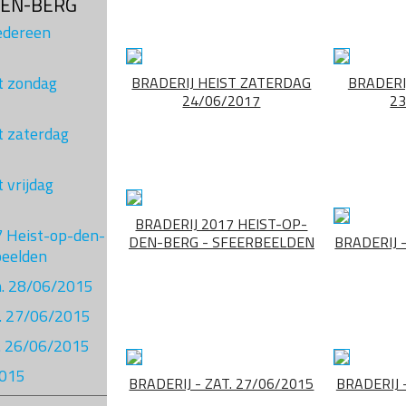
DEN-BERG
Iedereen
st zondag
BRADERIJ HEIST ZATERDAG
BRADERI
24/06/2017
23
t zaterdag
t vrijdag
BRADERIJ 2017 HEIST-OP-
7 Heist-op-den-
DEN-BERG - SFEERBEELDEN
BRADERIJ 
beelden
on. 28/06/2015
t. 27/06/2015
ij. 26/06/2015
2015
BRADERIJ - ZAT. 27/06/2015
BRADERIJ -