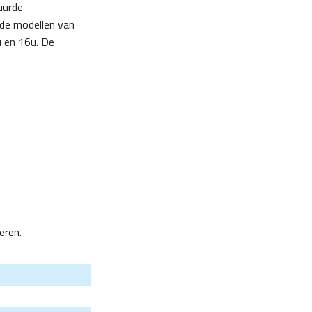
uurde
 de modellen van
u en 16u. De
eren.