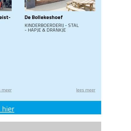
eist-
De Bollekeshoef
KINDERBOERDERIJ - STAL
- HAPJE & DRANKJE
s meer
lees meer
 hier