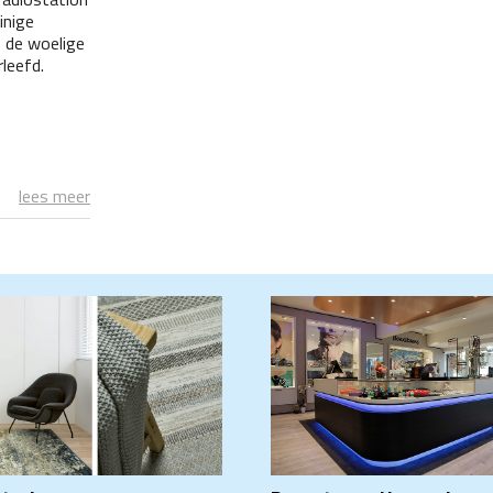
inige
e de woelige
rleefd.
lees meer