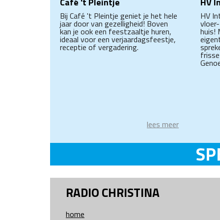
Café 't Pleintje
HV I
Bij Café 't Pleintje geniet je het hele
HV In
jaar door van gezelligheid! Boven
vloer-
kan je ook een feestzaaltje huren,
huis!
ideaal voor een verjaardagsfeestje,
eigen
receptie of vergadering.
sprek
frisse
Genoe
lees meer
SP
RADIO CHRISTINA
home