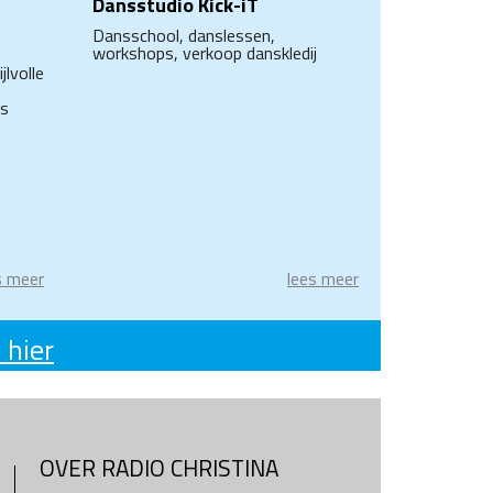
Dansstudio Kick-iT
Dansschool, danslessen,
workshops, verkoop danskledij
jlvolle
ls
s meer
lees meer
 hier
OVER RADIO CHRISTINA