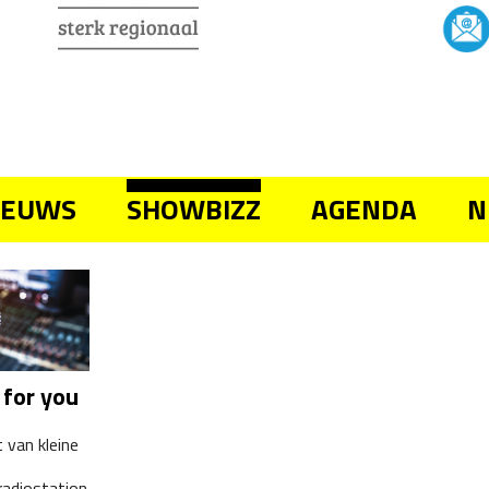
IEUWS
SHOWBIZZ
AGENDA
N
 for you
t van kleine
radiostation