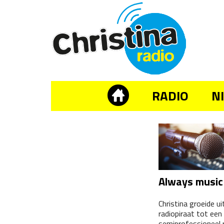
RADIO
N
Always music
Christina groeide ui
radiopiraat tot een
semiprofessioneel 