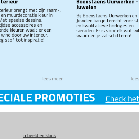
nterieur
Boexstaens Uurwerken -
Juwelen
terieur brengt met zijn raam-,
 en muurdecoratie kleur in
Bij Boexstaens Uurwerken en
 Met speelse dessins,
Juwelen kan je terecht voor sti
tijdse accessoires en
en kwalitatieve horloges en
ende kleuren waait er een
sieraden. Er is voor elk wat wi
 wind door uw interieur.
waarmee je zal schitteren!
g stof tot inspiratie!
lees meer
lee
ECIALE PROMOTIES
Check het
in beeld en klank