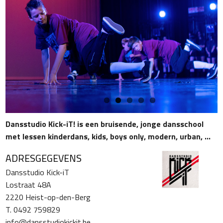
Dansstudio Kick-iT! is een bruisende, jonge dansschool
met lessen kinderdans, kids, boys only, modern, urban, ...
ADRESGEGEVENS
Dansstudio Kick-iT
Lostraat 48A
2220 Heist-op-den-Berg
T. 0492 759829
info@dansstudiokickit.be