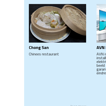
Chong San
AVN 
Chinees restaurant
AVN i
instal
elektr
beeld
garan
eindr