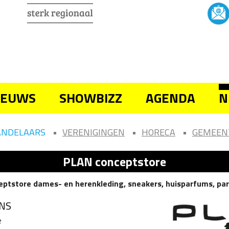
IEUWS
SHOWBIZZ
AGENDA
N
ANDELAARS
VERENIGINGEN
HORECA
GEMEEN
PLAN conceptstore
eptstore dames- en herenkleding, sneakers, huisparfums, pa
NS
e