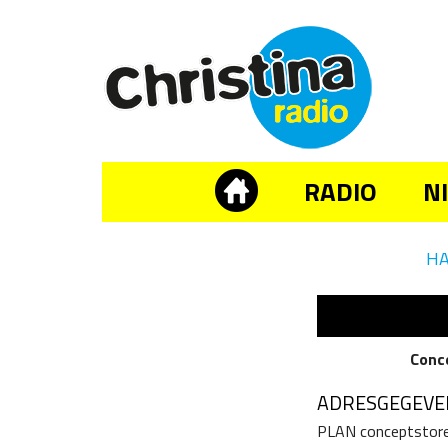
RADIO
N
H
Conc
ADRESGEGEVE
PLAN conceptstor