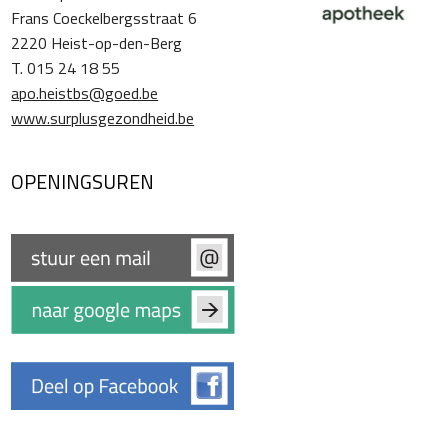
Frans Coeckelbergsstraat 6
2220 Heist-op-den-Berg
T. 015 24 18 55
apo.heistbs@goed.be
www.surplusgezondheid.be
OPENINGSUREN