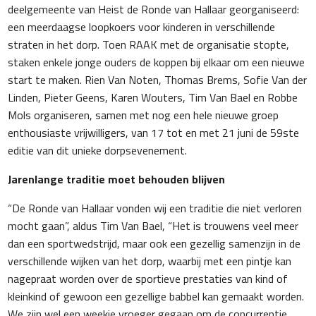
deelgemeente van Heist de Ronde van Hallaar georganiseerd:
een meerdaagse loopkoers voor kinderen in verschillende
straten in het dorp. Toen RAAK met de organisatie stopte,
staken enkele jonge ouders de koppen bij elkaar om een nieuwe
start te maken. Rien Van Noten, Thomas Brems, Sofie Van der
Linden, Pieter Geens, Karen Wouters, Tim Van Bael en Robbe
Mols organiseren, samen met nog een hele nieuwe groep
enthousiaste vrijwilligers, van 17 tot en met 21 juni de 59
ste
editie van dit unieke dorpsevenement.
Jarenlange traditie moet behouden blijven
“De Ronde van Hallaar vonden wij een traditie die niet verloren
mocht gaan”, aldus Tim Van Bael, “Het is trouwens veel meer
dan een sportwedstrijd, maar ook een gezellig samenzijn in de
verschillende wijken van het dorp, waarbij met een pintje kan
nagepraat worden over de sportieve prestaties van kind of
kleinkind of gewoon een gezellige babbel kan gemaakt worden.
We zijn wel een weekje vroeger gegaan om de concurrentie