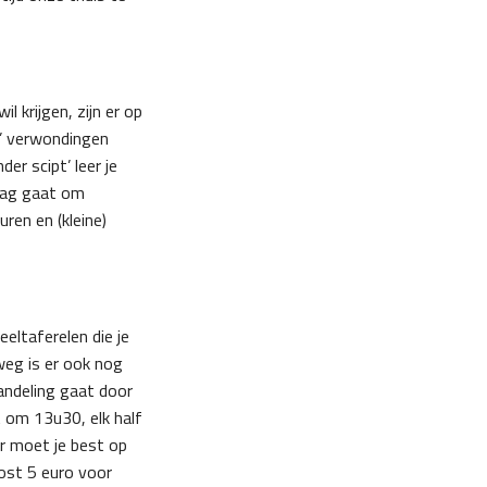
 krijgen, zijn er op
te’ verwondingen
er scipt’ leer je
slag gaat om
ren en (kleine)
ltaferelen die je
weg is er ook nog
andeling gaat door
t om 13u30, elk half
r moet je best op
ost 5 euro voor