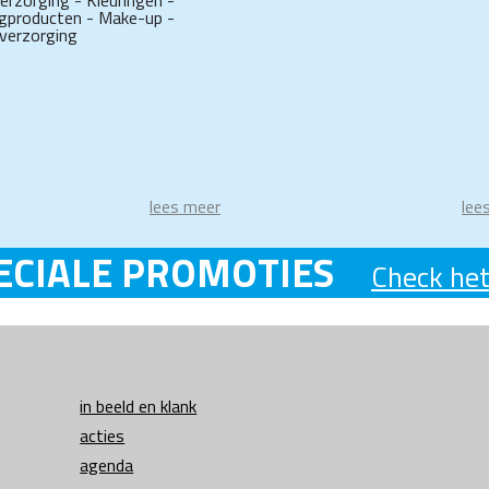
ngproducten - Make-up -
verzorging
lees meer
lee
ECIALE PROMOTIES
Check het
in beeld en klank
acties
agenda