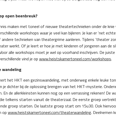
 op open beenbreuk?
ennis maken met toneel of nieuwe theatertechnieken onder de knie wil
erschillende workshops waar je veel kan bijleren: Je kan er ‘net ech
 andere technieken van theatergrime aanleren. Tijdens ‘theater zond
ater werkt. Of je leert er hoe je met kinderen of jongeren aan de 
oor alle workshops moet je wel op voorhand inschrijven. De juiste u
verschillende vind je op
www.heistskamertoneel.com/workshops
.
e wandeling
ert het HKT een gezinswandeling, met onderweg enkele leuke tonee
 je dichter bij de oplossing brengen van het HKT-mysterie. Onder
n. En de allerkleinsten kunnen nog op een verrassing rekenen! De w
die telkens starten vanuit de theaterzaal. De eerste groep vertrek
gende groep starten. De laatste groep start om 15u30. Ook hiervoo
en op
www.heistskamertoneel.com/theaterwandeling
. Deelnemen k