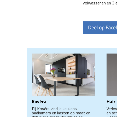
volwassenen en 3 eu
Kovéra
Hair
Bij Kovéra vind je keukens,
Verko
badkamers en kasten op maat en
en sc
dat in alle mogelijke stijlen en
Haarv