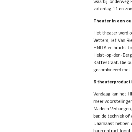
waarbij onderweg k
zaterdag 11 en zon
Theater in een o
Het theater werd op
Vetters, Jef Van Ri
HNITA en bracht toe
Heist-op-den-Berg.
Kattestraat. Die o
gecombineerd met e
6 theaterproducti
Vandaag kan het HK
meer voorstellingen
Marleen Verhaegen,
bar, de techniek of
Daarnaast hebben w
huurcontract loopt 