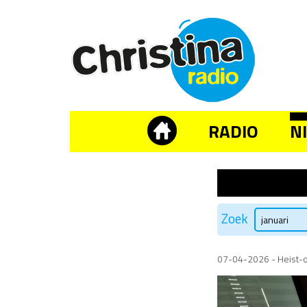
RADIO
N
Zoek
07-04-2026 - Heist-