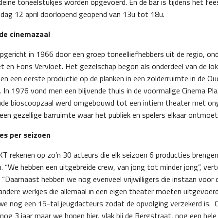
leine toneelstukjes worden opgevoerd. En de bar is tijdens het f
dag 12 april doorlopend geopend​​ van 13u tot 18u.
ude cinemazaal
gericht in 1966 door een groep toneelliefhebbers uit de regio, ond
et en Fons Vervloet. Het gezelschap begon als onderdeel van de lok
n een eerste productie op de planken in een zolderruimte in de Ou
 In 1976 vond men een blijvende thuis in de voormalige Cinema Pla
ude bioscoopzaal werd omgebouwd tot een intiem theater met ong
en gezellige barruimte waar het publiek en spelers elkaar ontmoet
es per seizoen
T rekenen op zo’n 30 acteurs die elk seizoen 6 producties brengen
. “We hebben een uitgebreide crew, van jong tot minder jong”, vert
 “Daarnaast hebben we nog evenveel vrijwilligers die instaan voor
 andere werkjes die allemaal in een eigen theater moeten uitgevoer
e nog een 15-tal jeugdacteurs zodat de opvolging verzekerd is. O
nog 3 jaar maar we hopen hier, vlak bij de Bergstraat, nog een hele 