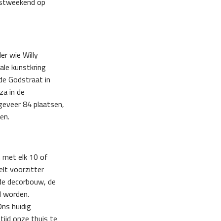
eestweekend op
er wie Willy
ale kunstkring
de Godstraat in
za in de
eveer 84 plaatsen,
en.
 met elk 10 of
elt voorzitter
 de decorbouw, de
d worden.
ns huidig
tijd onze thuis te