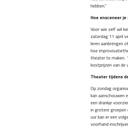
hebben.”
Hoe ensceneer je
Voor wie zelf wil k
zaterdag 11 april v
leren aanbrengen of
hoe improvisatiethe
theater te maken. V
kostprijzen van de 
Theater tijdens d
Op zondag organise
kan aanschouwen en
een drankje voorzie
in grotere groepen 
uur kan er een vol
voorhand inschrijv